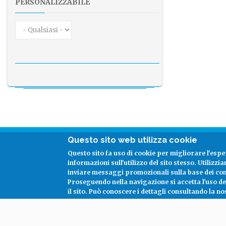
PERSONALIZZABILE
Questo sito web utilizza cookie
Seguici su:
Questo sito fa uso di cookie per migliorare l'espe
informazioni sull'utilizzo del sito stesso. Utilizzi
inviare messaggi promozionali sulla base dei co
facebook
linkedin
Proseguendo nella navigazione si accetta l'uso d
il sito.
Può conoscere i dettagli consultando la no
Copyright
Costanter S.p.a.
2026 -
Informativa sulla Privacy