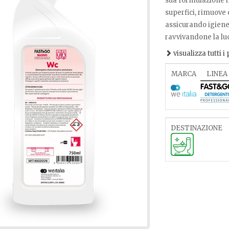
sua formulazione i
superfici, rimuove 
assicurando igiene 
ravvivandone la luc
visualizza tutti i
MARCA
LINEA
DESTINAZIONE