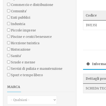
commercio e distribuzione
comunita'
Codice
enti pubblici
industria
1WE351
piccole imprese
piscine e centri benessere
ricezione turistica
ristorazione
sanita'
scuole e mense
Informaz
servizi di pulizia e manutenzione
sport e tempo libero
Dettagli pr
MARCA
SCHEDA TEC