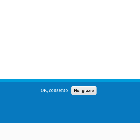
OK, consento
No, grazie
powered by
Alpha Team Srl
.