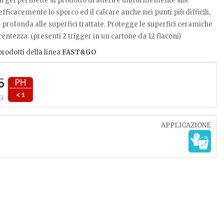
n gel permette al prodotto di aderire uniformemente alle
efficacemente lo sporco ed il calcare anche nei punti più difficili,
profonda alle superfici trattate. Protegge le superfici ceramiche
entezza. (presenti 2 trigger in un cartone da 12 flaconi)
 prodotti della linea
FAST&GO
< 1
APPLICAZIONE