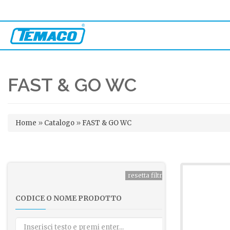
FAST & GO WC
Tu sei qui
Home
»
Catalogo
»
FAST & GO WC
CODICE O NOME PRODOTTO