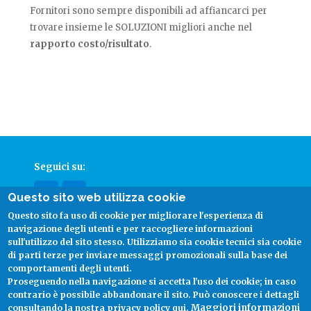
Fornitori sono sempre disponibili ad affiancarci per
trovare insieme le SOLUZIONI migliori anche nel
rapporto costo/risultato
.
Seguici su:
Questo sito web utilizza cookie
Questo sito fa uso di cookie per migliorare l'esperienza di
facebook
linkedin
navigazione degli utenti e per raccogliere informazioni
sull'utilizzo del sito stesso. Utilizziamo sia cookie tecnici sia cookie
di parti terze per inviare messaggi promozionali sulla base dei
comportamenti degli utenti.
Proseguendo nella navigazione si accetta l'uso dei cookie; in caso
Copyright
Costanter S.p.a.
2026 -
Informativa sulla Privacy
contrario è possibile abbandonare il sito.
Può conoscere i dettagli
Maggiori informazioni
consultando la nostra privacy policy qui.