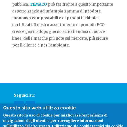
pubblica.
TEMACO
può far fronte a questo importante
aspetto grazie ad un'ampia gamma di
prodotti
monouso compostabili
e di
prodotti chimici
certificati
. Il nostro assortimento di prodotti ECO
cresce giorno dopo giorno arricchendosi di nuove
linee, delle marche più note sul mercato,
più sicure
per il cliente e per l'ambiente
.
Seguici su:
Questo sito web utilizza cookie
Questo sito fa uso di cookie per migliorare l'esperienza di
facebook
linkedin
navigazione degli utenti e per raccogliere informazioni
sull'utilizzo del sito stesso. Utilizziamo sia cookie tecnici sia cookie