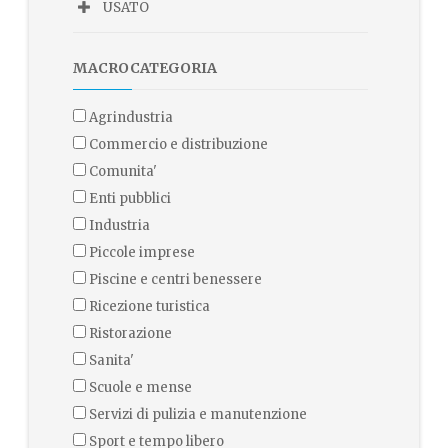
USATO
MACROCATEGORIA
agrindustria
commercio e distribuzione
comunita'
enti pubblici
industria
piccole imprese
piscine e centri benessere
ricezione turistica
ristorazione
sanita'
scuole e mense
servizi di pulizia e manutenzione
sport e tempo libero