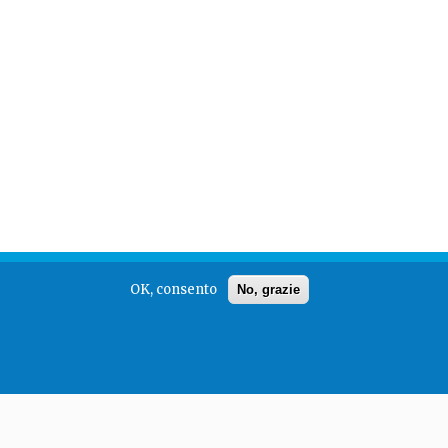
OK, consento
No, grazie
powered by
Alpha Team Srl
.