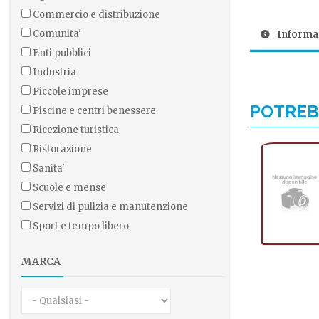
commercio e distribuzione
comunita'
Informaz
enti pubblici
industria
piccole imprese
POTRE
piscine e centri benessere
ricezione turistica
ristorazione
sanita'
scuole e mense
servizi di pulizia e manutenzione
sport e tempo libero
MARCA