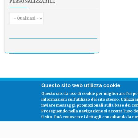
PERSONALIZZABILE
Questo sito web utilizza cookie
Seguici su:
Questo sito fa uso di cookie per migliorare l'espe
informazioni sull'utilizzo del sito stesso. Utilizzi
inviare messaggi promozionali sulla base dei co
facebook
linkedin
Proseguendo nella navigazione si accetta l'uso d
il sito.
Può conoscere i dettagli consultando la no
Copyright
Costanter S.p.a.
2026 -
Informativa sulla Privacy