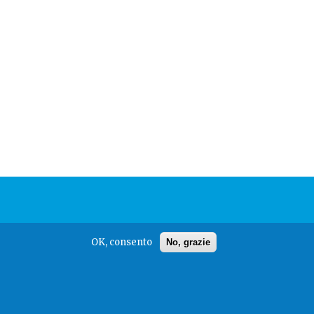
OK, consento
No, grazie
powered by
Alpha Team Srl
.