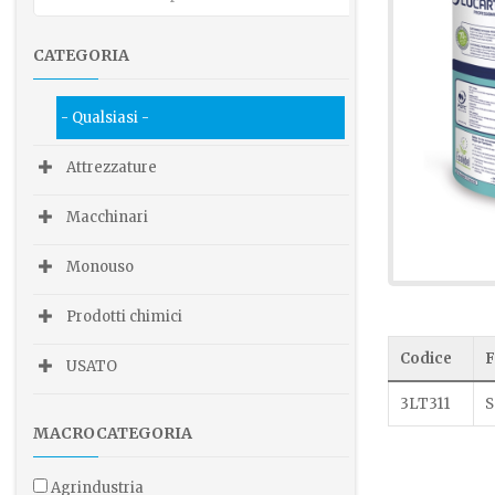
CATEGORIA
- Qualsiasi -
Attrezzature
Macchinari
Monouso
Prodotti chimici
Codice
F
USATO
3LT311
S
MACROCATEGORIA
agrindustria