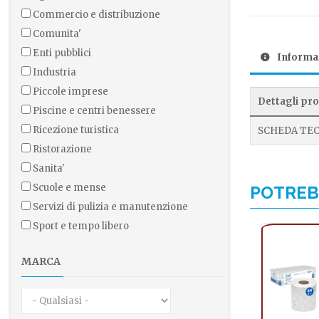
commercio e distribuzione
comunita'
enti pubblici
Informaz
industria
piccole imprese
Dettagli pr
piscine e centri benessere
ricezione turistica
SCHEDA TEC
ristorazione
sanita'
scuole e mense
POTRE
servizi di pulizia e manutenzione
sport e tempo libero
MARCA