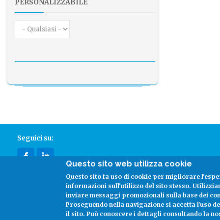
PERSONALIZZABILE
Seguici su:
Questo sito web utilizza cookie
facebook
linkedin
Questo sito fa uso di cookie per migliorare l'espe
informazioni sull'utilizzo del sito stesso. Utilizzi
inviare messaggi promozionali sulla base dei co
Copyright
Costanter S.p.a.
2026 -
Informativa sulla Privacy
Proseguendo nella navigazione si accetta l'uso d
il sito.
Può conoscere i dettagli consultando la no