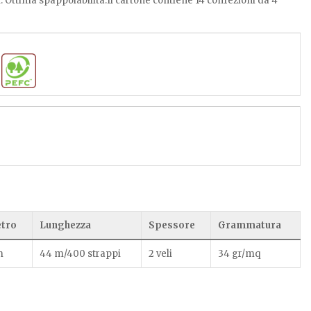
l. Ottima spappolabilità.Il cartone contiene 14 confezioni da 4
tro
Lunghezza
Spessore
Grammatura
m
44 m/400 strappi
2 veli
34 gr/mq