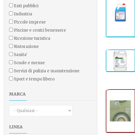
enti pubblici
industria
piccole imprese
piscine e centri benessere
ricezione turistica
ristorazione
sanita'
scuole e mense
servizi di pulizia e manutenzione
sport e tempo libero
MARCA
LINEA