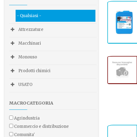
- Qualsiasi -
Attrezzature
Macchinari
Monouso
Prodotti chimici
USATO
MACROCATEGORIA
agrindustria
commercio e distribuzione
comunita'