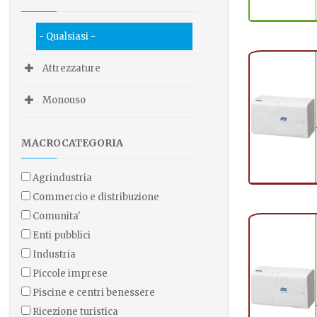
- Qualsiasi -
Attrezzature
Monouso
MACROCATEGORIA
agrindustria
commercio e distribuzione
comunita'
enti pubblici
industria
piccole imprese
piscine e centri benessere
ricezione turistica